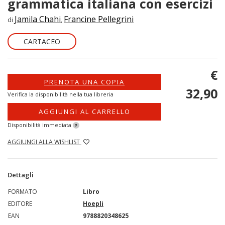
grammatica italiana con esercizi
Jamila Chahi
Francine Pellegrini
di
,
CARTACEO
€
PRENOTA UNA COPIA
32,90
Verifica la disponibilità nella tua libreria
AGGIUNGI AL CARRELLO
Disponibilità immediata
?
AGGIUNGI ALLA WISHLIST
Dettagli
FORMATO
Libro
EDITORE
Hoepli
EAN
9788820348625