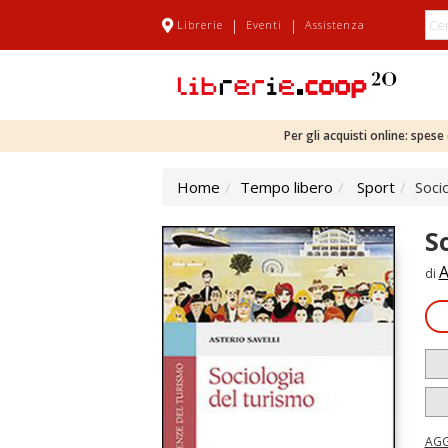
|
|
Librerie
Eventi
Assistenza
Per gli acquisti online: spes
Home
Tempo libero
Sport
Soci
S
A
di
AGG