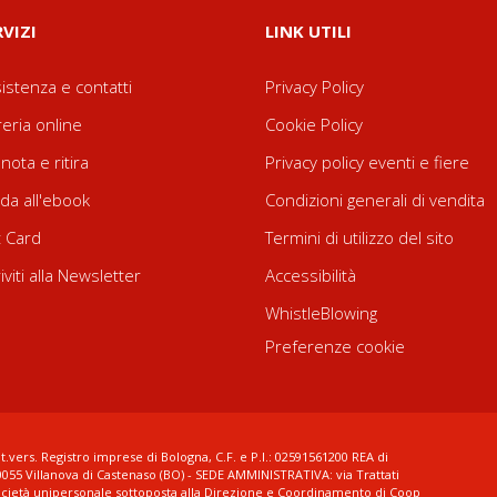
RVIZI
LINK UTILI
istenza e contatti
Privacy Policy
reria online
Cookie Policy
nota e ritira
Privacy policy eventi e fiere
da all'ebook
Condizioni generali di vendita
t Card
Termini di utilizzo del sito
riviti alla Newsletter
Accessibilità
WhistleBlowing
Preferenze cookie
t.vers. Registro imprese di Bologna, C.F. e P.I.: 02591561200 REA di
0055 Villanova di Castenaso (BO) - SEDE AMMINISTRATIVA: via Trattati
ocietà unipersonale sottoposta alla Direzione e Coordinamento di Coop