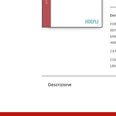
Det
FO
EDI
EA
ANN
CAT
COL
LIN
Descrizione