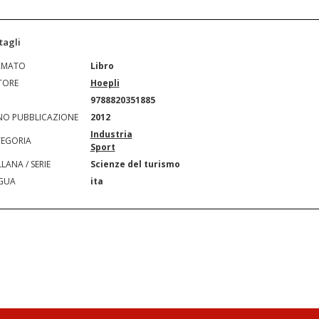
tagli
RMATO
Libro
TORE
Hoepli
N
9788820351885
O PUBBLICAZIONE
2012
Industria
EGORIA
Sport
LANA / SERIE
Scienze del turismo
GUA
ita