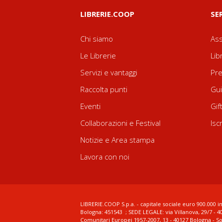
LIBRERIE.COOP
SE
Chi siamo
Ass
Le Librerie
Lib
Servizi e vantaggi
Pre
Raccolta punti
Gui
Eventi
Gif
Collaborazioni e Festival
Isc
Notizie e Area stampa
Lavora con noi
LIBRERIE.COOP S.p.a. - capitale sociale euro 900.000 in
Bologna: 451543 ; SEDE LEGALE: via Villanova, 29/7 - 4
Comunitari Europei 1957-2007, 13 - 40127 Bologna - S