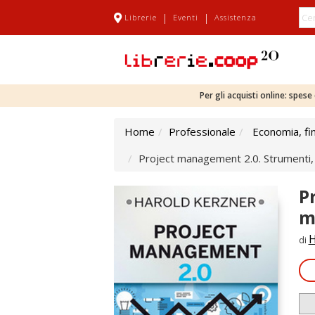
|
|
Librerie
Eventi
Assistenza
Per gli acquisti online: spes
Home
Professionale
Economia, fi
Project management 2.0. Strumenti, 
P
m
H
di