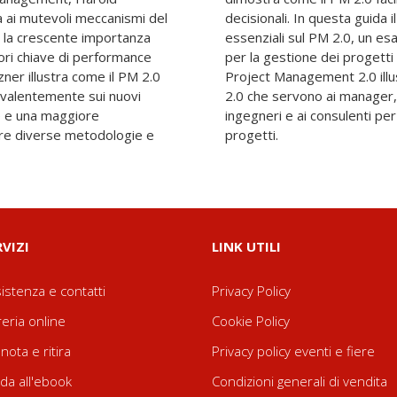
a ai mutevoli meccanismi del
ore troverà le informazioni
 la crescente importanza
liato degli strumenti web
tori chiave di performance
zioni per il loro utilizzo.
ner illustra come il PM 2.0
umenti e le tecniche del PM
prevalentemente sui nuovi
ei team progettuali, agli
e e una maggiore
ri risultati dai loro
tre diverse metodologie e
progetti.
RVIZI
LINK UTILI
istenza e contatti
Privacy Policy
reria online
Cookie Policy
nota e ritira
Privacy policy eventi e fiere
da all'ebook
Condizioni generali di vendita