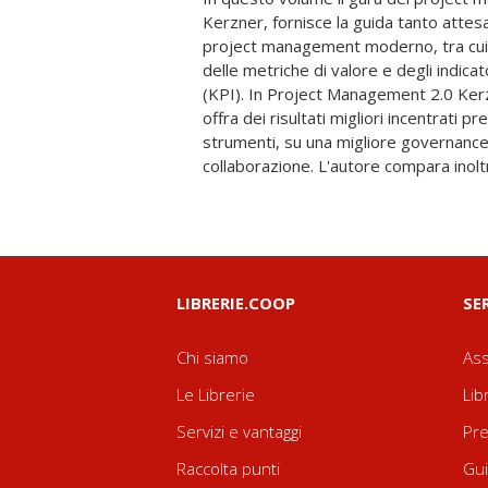
Kerzner, fornisce la guida tanto attes
decisionali. In questa guida il lett
project management moderno, tra cui
essenziali sul PM 2.0, un esame dettag
delle metriche di valore e degli indica
per la gestione dei progetti e le istru
(KPI). In Project Management 2.0 Kerz
Project Management 2.0 illustra gli str
offra dei risultati migliori incentrati 
2.0 che servono ai manager, ai membri d
strumenti, su una migliore governanc
ingegneri e ai consulenti per ottenere i miglio
collaborazione. L'autore compara inol
LIBRERIE.COOP
SE
Chi siamo
Ass
Le Librerie
Lib
Servizi e vantaggi
Pre
Raccolta punti
Gui