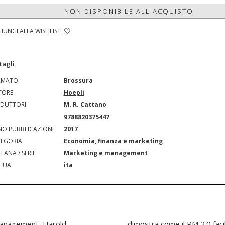
NON DISPONIBILE ALL'ACQUISTO
IUNGI ALLA WISHLIST
tagli
RMATO
Brossura
TORE
Hoepli
DUTTORI
M. R. Cattano
N
9788820375447
O PUBBLICAZIONE
2017
EGORIA
Economia, finanza e marketing
LANA / SERIE
Marketing e management
GUA
ita
 management, Harold
m solving e i processi