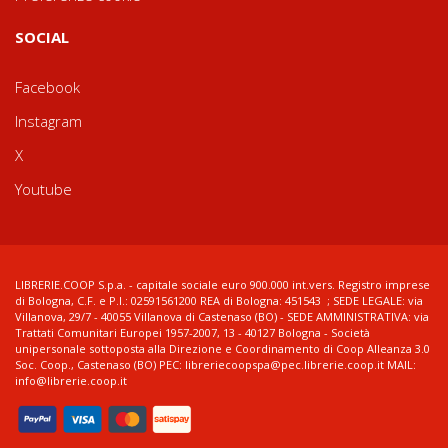
SOCIAL
Facebook
Instagram
X
Youtube
LIBRERIE.COOP S.p.a. - capitale sociale euro 900.000 int.vers. Registro imprese
di Bologna, C.F. e P.I.: 02591561200 REA di Bologna: 451543 ; SEDE LEGALE: via
Villanova, 29/7 - 40055 Villanova di Castenaso (BO) - SEDE AMMINISTRATIVA: via
Trattati Comunitari Europei 1957-2007, 13 - 40127 Bologna - Società
unipersonale sottoposta alla Direzione e Coordinamento di Coop Alleanza 3.0
Soc. Coop., Castenaso (BO) PEC: libreriecoopspa@pec.librerie.coop.it MAIL:
info@librerie.coop.it