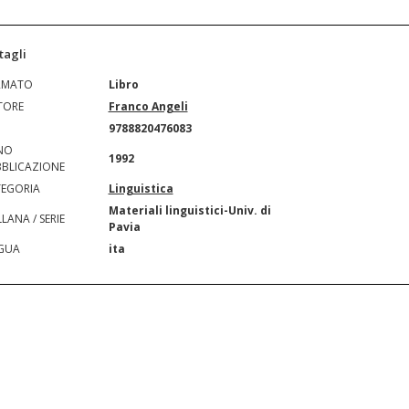
tagli
RMATO
Libro
TORE
Franco Angeli
N
9788820476083
NO
1992
BLICAZIONE
EGORIA
Linguistica
Materiali linguistici-Univ. di
LANA / SERIE
Pavia
GUA
ita