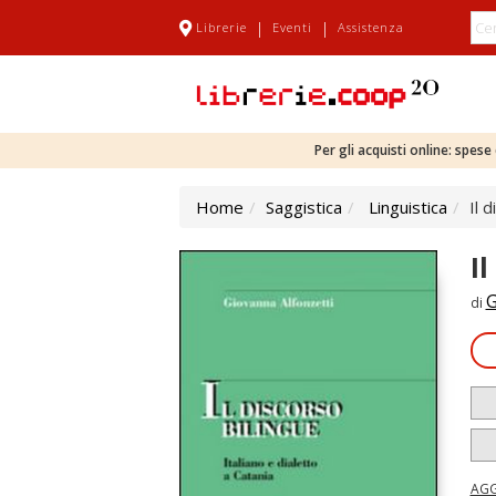
|
|
Librerie
Eventi
Assistenza
Per gli acquisti online: spes
Home
Saggistica
Linguistica
Il 
I
G
di
AGG