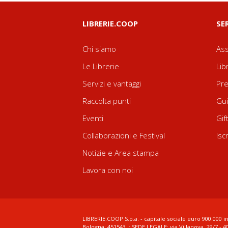
LIBRERIE.COOP
SE
Chi siamo
Ass
Le Librerie
Lib
Servizi e vantaggi
Pre
Raccolta punti
Gui
Eventi
Gif
Collaborazioni e Festival
Isc
Notizie e Area stampa
Lavora con noi
LIBRERIE.COOP S.p.a. - capitale sociale euro 900.000 in
Bologna: 451543 ; SEDE LEGALE: via Villanova, 29/7 - 4