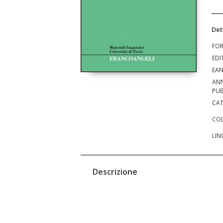
Det
FO
EDI
EA
AN
PUB
CAT
COL
LIN
Descrizione