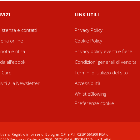
RVIZI
LINK UTILI
istenza e contatti
Privacy Policy
reria online
Cookie Policy
nota e ritira
Privacy policy eventi e fiere
da all'ebook
Condizioni generali di vendita
t Card
Termini di utilizzo del sito
riviti alla Newsletter
Accessibilità
WhistleBlowing
Preferenze cookie
t.vers. Registro imprese di Bologna, C.F. e P.I.: 02591561200 REA di
0055 Villanova di Castenaso (BO) - SEDE AMMINISTRATIVA: via Trattati