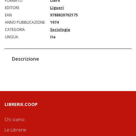
FORMATO
Libro
EDITORE
Liguori
EAN
9788820702175
ANNO PUBBLICAZIONE
1974
CATEGORIA
Sociologia
LINGUA
ita
Descrizione
LIBRERIE.COOP
Chi siamo
Le Librerie