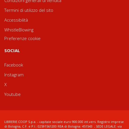
Condizioni generali di vendita
Termini di utilizzo del sito
Accessibilità
WhistleBlowing
Preferenze cookie
SOCIAL
Facebook
Instagram
X
Youtube
LIBRERIE.COOP S.p.a. - capitale sociale euro 900.000 int.vers. Registro imprese
di Bologna, C.F. e P.I.: 02591561200 REA di Bologna: 451543 ; SEDE LEGALE: via