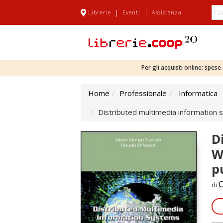
|
|
Librerie
Eventi
Assistenza
Per gli acquisti online: spes
Home
Professionale
Informatica
Distributed multimedia information s
D
W
p
C
di