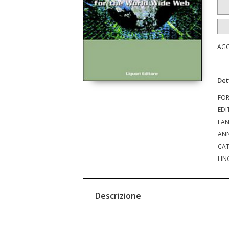
AGG
Det
FO
EDI
EA
ANN
CAT
LIN
Descrizione