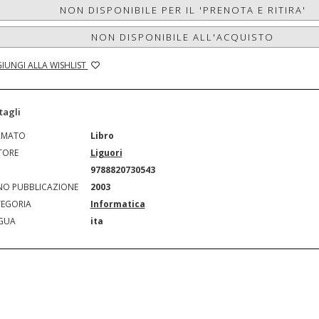
NON DISPONIBILE PER IL 'PRENOTA E RITIRA'
NON DISPONIBILE ALL'ACQUISTO
IUNGI ALLA WISHLIST
tagli
RMATO
Libro
TORE
Liguori
N
9788820730543
O PUBBLICAZIONE
2003
EGORIA
Informatica
GUA
ita