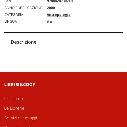
EAN
9788820730710
ANNO PUBBLICAZIONE
2000
CATEGORIA
Antropologia
LINGUA
ita
Descrizione
LIBRERIE.COOP
Chi siamo
Le Librerie
Servizi e vantaggi