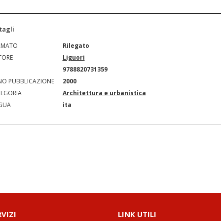
tagli
RMATO
Rilegato
TORE
Liguori
N
9788820731359
O PUBBLICAZIONE
2000
EGORIA
Architettura e urbanistica
GUA
ita
RVIZI
LINK UTILI