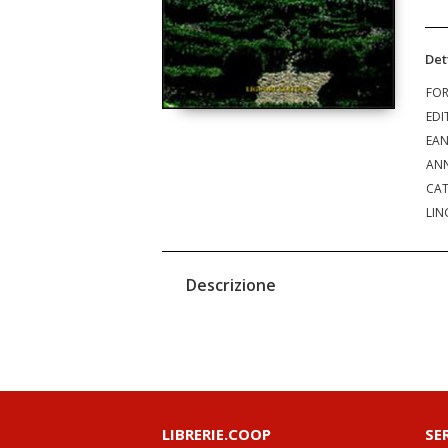
Det
FO
EDI
EA
ANN
CAT
LIN
Descrizione
LIBRERIE.COOP
SE