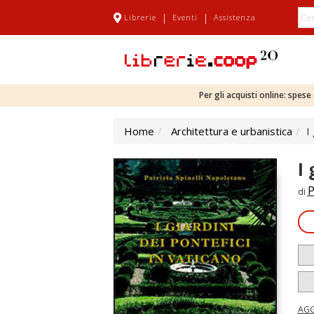
|
|
Librerie
Eventi
Assistenza
Per gli acquisti online: spes
Home
Architettura e urbanistica
I
I
P
di
AGG