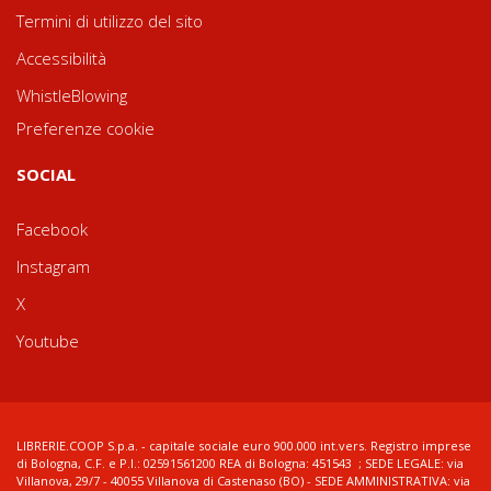
Termini di utilizzo del sito
Accessibilità
WhistleBlowing
Preferenze cookie
SOCIAL
Facebook
Instagram
X
Youtube
LIBRERIE.COOP S.p.a. - capitale sociale euro 900.000 int.vers. Registro imprese
di Bologna, C.F. e P.I.: 02591561200 REA di Bologna: 451543 ; SEDE LEGALE: via
Villanova, 29/7 - 40055 Villanova di Castenaso (BO) - SEDE AMMINISTRATIVA: via