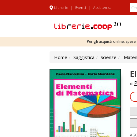
|
|
Librerie
Eventi
Assistenza
Per gli acquisti online: spes
Home
Saggistica
Scienze
Matem
E
P
di
AGG