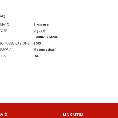
tagli
RMATO
Brossura
TORE
Liguori
N
9788820734244
O PUBBLICAZIONE
2005
EGORIA
Matematica
GUA
ita
RVIZI
LINK UTILI