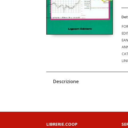
Det
FO
EDI
EA
ANN
CAT
LIN
Descrizione
LIBRERIE.COOP
SE