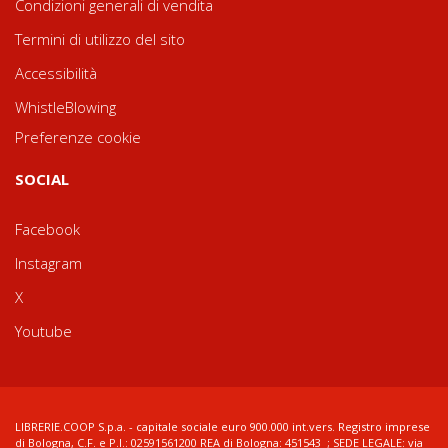
Condizioni generali di vendita
Termini di utilizzo del sito
Accessibilità
WhistleBlowing
Preferenze cookie
SOCIAL
Facebook
Instagram
X
Youtube
LIBRERIE.COOP S.p.a. - capitale sociale euro 900.000 int.vers. Registro imprese
di Bologna, C.F. e P.I.: 02591561200 REA di Bologna: 451543 ; SEDE LEGALE: via