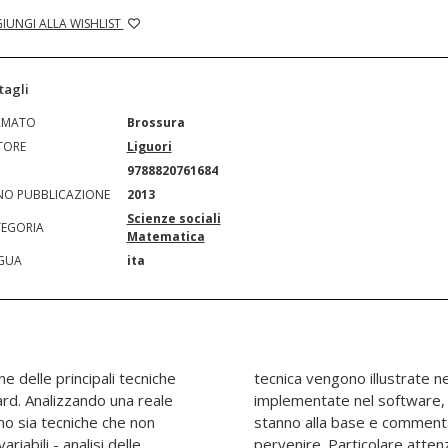
IUNGI ALLA WISHLIST
tagli
RMATO
Brossura
TORE
Liguori
N
9788820761684
O PUBBLICAZIONE
2013
Scienze sociali
EGORIA
Matematica
GUA
ita
ne delle principali tecniche
dettaglio le procedure
dard. Analizzando una reale
 assunti statistici che ne
no sia tecniche che non
i risultati a cui possono
iabili - analisi delle
ta all'esame dei pregi e