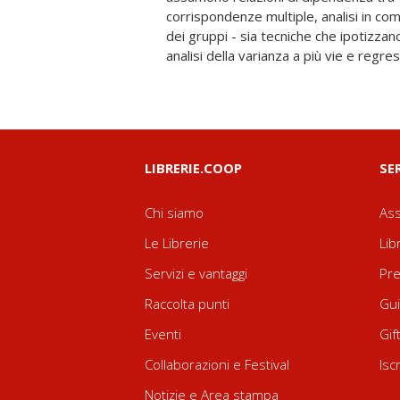
corrispondenze multiple, analisi in comp
dei difetti delle varie tecniche, in relazio
dei gruppi - sia tecniche che ipotizzano 
da analizzare e agli obiettivi perseguiti da
analisi della varianza a più vie e regre
LIBRERIE.COOP
SE
Chi siamo
Ass
Le Librerie
Lib
Servizi e vantaggi
Pre
Raccolta punti
Gui
Eventi
Gif
Collaborazioni e Festival
Isc
Notizie e Area stampa