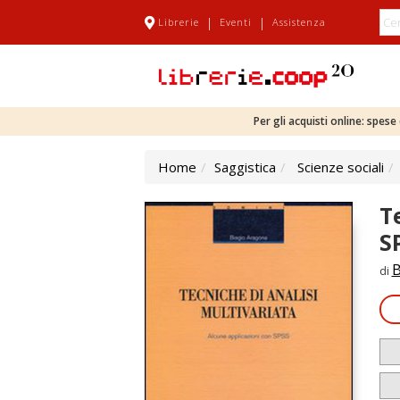
|
|
Librerie
Eventi
Assistenza
Per gli acquisti online: spes
Home
Saggistica
Scienze sociali
T
S
B
di