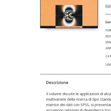
AGG
Det
FO
EDI
EA
ANN
CAT
LIN
Descrizione
Il volume discute le applicazioni di alcu
tecnica vengono illustrate nel 
multivariate della ricerca di tipo stan
implementate nel software, chiariti gli
matrice dei dati con SPSS, si presenta
stanno alla base e commentati i principal
assumono relazioni di dipendenza tra var
pervenire. Particolare attenzione è dedica