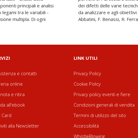
onenti principali e analisi
ne alla natura delle variabili
legami tra le variabili -
l ricercatore. Scritti di D.
ssione multipla. Di ogni
Abbatini, F. Benassi, R. Ferra
RVIZI
LINK UTILI
istenza e contatti
Privacy Policy
reria online
Cookie Policy
nota e ritira
Privacy policy eventi e fiere
da all'ebook
Condizioni generali di vendita
t Card
Termini di utilizzo del sito
riviti alla Newsletter
Accessibilità
WhistleBlowing