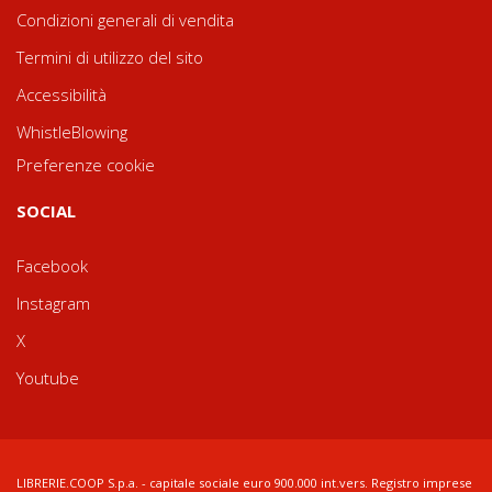
Condizioni generali di vendita
Termini di utilizzo del sito
Accessibilità
WhistleBlowing
Preferenze cookie
SOCIAL
Facebook
Instagram
X
Youtube
LIBRERIE.COOP S.p.a. - capitale sociale euro 900.000 int.vers. Registro imprese