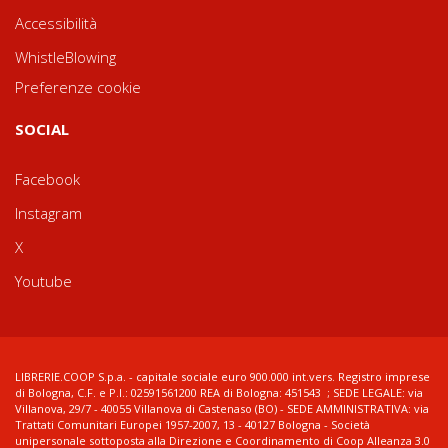
Accessibilità
WhistleBlowing
Preferenze cookie
SOCIAL
Facebook
Instagram
X
Youtube
LIBRERIE.COOP S.p.a. - capitale sociale euro 900.000 int.vers. Registro imprese
di Bologna, C.F. e P.I.: 02591561200 REA di Bologna: 451543 ; SEDE LEGALE: via
Villanova, 29/7 - 40055 Villanova di Castenaso (BO) - SEDE AMMINISTRATIVA: via
Trattati Comunitari Europei 1957-2007, 13 - 40127 Bologna - Società
unipersonale sottoposta alla Direzione e Coordinamento di Coop Alleanza 3.0