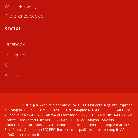
WhistleBlowing
Preferenze cookie
SOCIAL
Facebook
Instagram
X
Youtube
LIBRERIE.COOP S.p.a. - capitale sociale euro 900.000 int.vers. Registro imprese
di Bologna, C.F. e P.I.: 02591561200 REA di Bologna: 451543 ; SEDE LEGALE: via
Villanova, 29/7 - 40055 Villanova di Castenaso (BO) - SEDE AMMINISTRATIVA: via
Trattati Comunitari Europei 1957-2007, 13 - 40127 Bologna - Società
unipersonale sottoposta alla Direzione e Coordinamento di Coop Alleanza 3.0
Soc. Coop., Castenaso (BO) PEC: libreriecoopspa@pec.librerie.coop.it MAIL:
info@librerie.coop.it