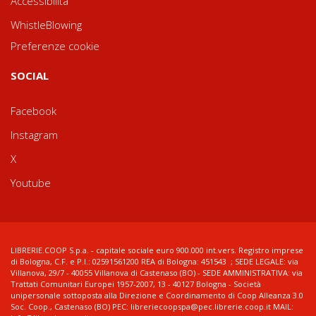
Accessibilità
WhistleBlowing
Preferenze cookie
SOCIAL
Facebook
Instagram
X
Youtube
LIBRERIE.COOP S.p.a. - capitale sociale euro 900.000 int.vers. Registro imprese
di Bologna, C.F. e P.I.: 02591561200 REA di Bologna: 451543 ; SEDE LEGALE: via
Villanova, 29/7 - 40055 Villanova di Castenaso (BO) - SEDE AMMINISTRATIVA: via
Trattati Comunitari Europei 1957-2007, 13 - 40127 Bologna - Società
unipersonale sottoposta alla Direzione e Coordinamento di Coop Alleanza 3.0
Soc. Coop., Castenaso (BO) PEC: libreriecoopspa@pec.librerie.coop.it MAIL: