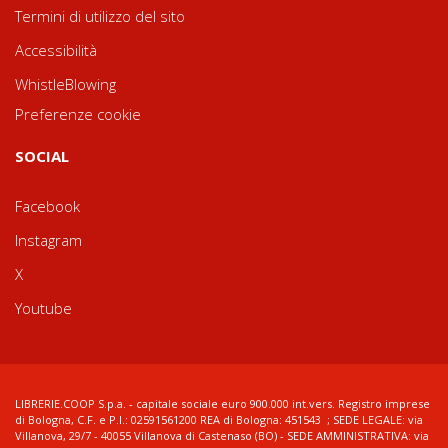
Termini di utilizzo del sito
Accessibilità
WhistleBlowing
Preferenze cookie
SOCIAL
Facebook
Instagram
X
Youtube
LIBRERIE.COOP S.p.a. - capitale sociale euro 900.000 int.vers. Registro imprese
di Bologna, C.F. e P.I.: 02591561200 REA di Bologna: 451543 ; SEDE LEGALE: via
Villanova, 29/7 - 40055 Villanova di Castenaso (BO) - SEDE AMMINISTRATIVA: via