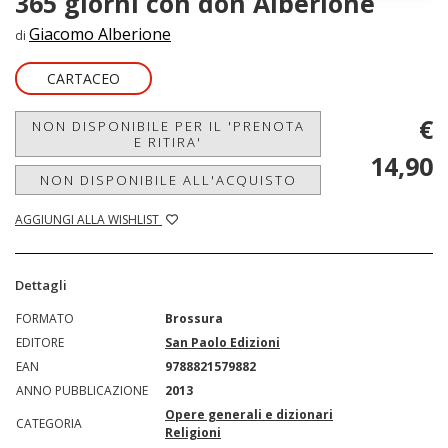
365 giorni con don Alberione
Giacomo Alberione
di
CARTACEO
€
NON DISPONIBILE PER IL 'PRENOTA
E RITIRA'
14,90
NON DISPONIBILE ALL'ACQUISTO
AGGIUNGI ALLA WISHLIST
Dettagli
FORMATO
Brossura
EDITORE
San Paolo Edizioni
EAN
9788821579882
ANNO PUBBLICAZIONE
2013
Opere generali e dizionari
CATEGORIA
Religioni