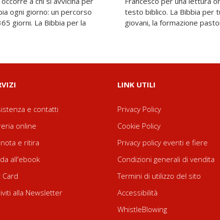
e occorre a chi si avvicina per
ersonale e comunitaria, del
bbia ogni giorno: un percorso
e per i gruppi parrocchiali, i
65 giorni. La Bibbia per la
giovani, la formazione pasto
RVIZI
LINK UTILI
istenza e contatti
Privacy Policy
reria online
Cookie Policy
nota e ritira
Privacy policy eventi e fiere
da all'ebook
Condizioni generali di vendita
t Card
Termini di utilizzo del sito
riviti alla Newsletter
Accessibilità
WhistleBlowing