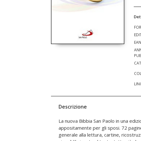
Det
FO
EDI
EA
AN
PUB
CAT
COL
LIN
Descrizione
La nuova Bibbia San Paolo in una ediz
catechesi: la guida alla lettura fornisce
appositamente per gli sposi. 72 pagine
indicazioni per spiegare il testo bibli
generale alla lettura, cartine, ricostruzi
orante: semplice, completa, recepisce