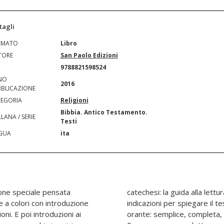
tagli
RMATO
Libro
TORE
San Paolo Edizioni
N
9788821598524
NO
2016
BLICAZIONE
EGORIA
Religioni
Bibbia. Antico Testamento.
LANA / SERIE
Testi
GUA
ita
ione speciale pensata
 ai catechisti preziose
 a colori con introduzione
co. La Bibbia per la lettura
oni. E poi introduzioni ai
 le esortazioni di papa