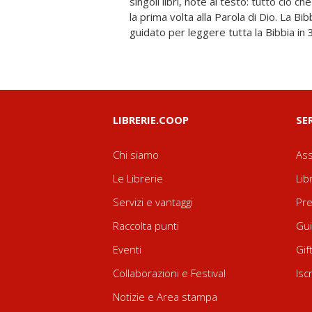
singoli libri, note al testo: tutto ciò ch
Francesco per una lettura orante, p
la prima volta alla Parola di Dio. La Bi
testo biblico. La Bibbia per tutti: ideal
guidato per leggere tutta la Bibbia in 3
LIBRERIE.COOP
SE
Chi siamo
Ass
Le Librerie
Lib
Servizi e vantaggi
Pre
Raccolta punti
Gui
Eventi
Gif
Collaborazioni e Festival
Isc
Notizie e Area stampa