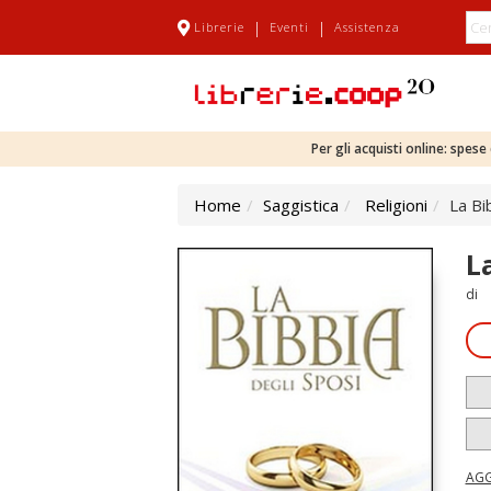
|
|
Librerie
Eventi
Assistenza
Per gli acquisti online: spes
Home
Saggistica
Religioni
La Bi
L
di
AGG