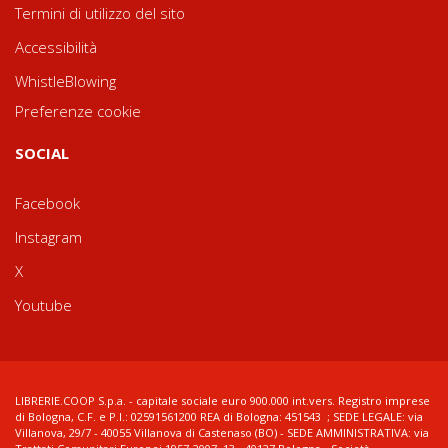
Termini di utilizzo del sito
Accessibilità
WhistleBlowing
Preferenze cookie
SOCIAL
Facebook
Instagram
X
Youtube
LIBRERIE.COOP S.p.a. - capitale sociale euro 900.000 int.vers. Registro imprese
di Bologna, C.F. e P.I.: 02591561200 REA di Bologna: 451543 ; SEDE LEGALE: via
Villanova, 29/7 - 40055 Villanova di Castenaso (BO) - SEDE AMMINISTRATIVA: via