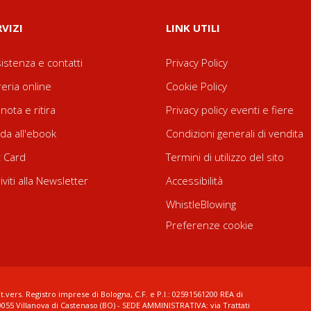
RVIZI
LINK UTILI
istenza e contatti
Privacy Policy
reria online
Cookie Policy
nota e ritira
Privacy policy eventi e fiere
da all'ebook
Condizioni generali di vendita
t Card
Termini di utilizzo del sito
riviti alla Newsletter
Accessibilità
WhistleBlowing
Preferenze cookie
t.vers. Registro imprese di Bologna, C.F. e P.I.: 02591561200 REA di
0055 Villanova di Castenaso (BO) - SEDE AMMINISTRATIVA: via Trattati