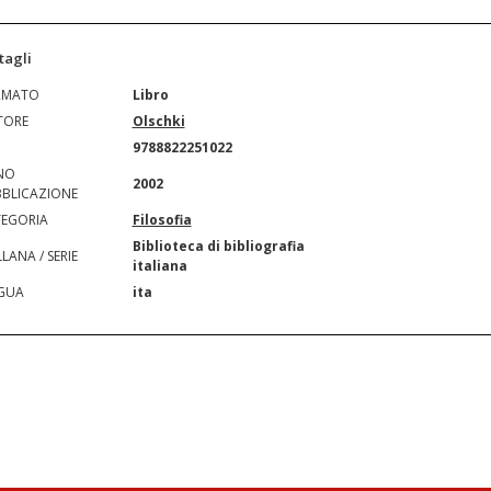
tagli
RMATO
Libro
TORE
Olschki
N
9788822251022
NO
2002
BLICAZIONE
EGORIA
Filosofia
Biblioteca di bibliografia
LANA / SERIE
italiana
GUA
ita