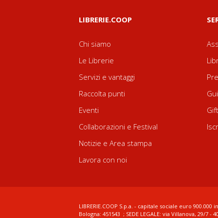
LIBRERIE.COOP
SE
Chi siamo
Ass
Le Librerie
Lib
Servizi e vantaggi
Pre
Raccolta punti
Gui
Eventi
Gif
Collaborazioni e Festival
Isc
Notizie e Area stampa
Lavora con noi
LIBRERIE.COOP S.p.a. - capitale sociale euro 900.000 in
Bologna: 451543 ; SEDE LEGALE: via Villanova, 29/7 - 4