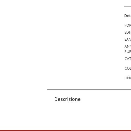
Det
FO
EDI
EA
AN
PUB
CAT
COL
LIN
Descrizione