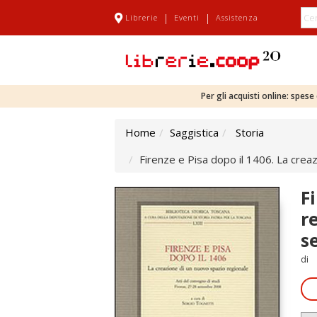
|
|
Librerie
Eventi
Assistenza
Per gli acquisti online: spes
Home
Saggistica
Storia
Firenze e Pisa dopo il 1406. La crea
F
r
s
di