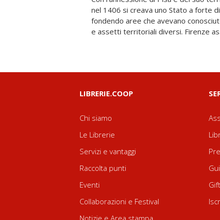
nel 1406 si creava uno Stato a forte 
di Porto Pisano, porto dalla tradizionale v
fondendo aree che avevano conosciuto
apriva nuovi spazi, o comunque f
e assetti territoriali diversi. Firenze 
LIBRERIE.COOP
SE
Chi siamo
Ass
Le Librerie
Lib
Servizi e vantaggi
Pre
Raccolta punti
Gui
Eventi
Gif
Collaborazioni e Festival
Isc
Notizie e Area stampa