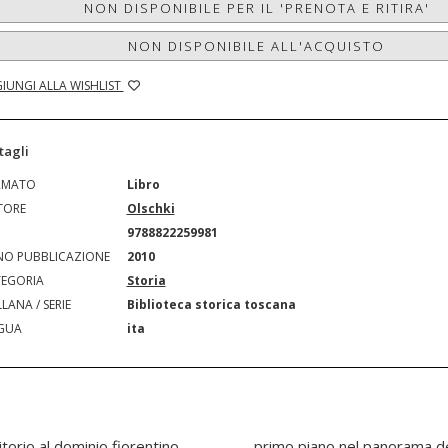
NON DISPONIBILE PER IL 'PRENOTA E RITIRA'
NON DISPONIBILE ALL'ACQUISTO
IUNGI ALLA WISHLIST
tagli
RMATO
Libro
TORE
Olschki
N
9788822259981
O PUBBLICAZIONE
2010
EGORIA
Storia
LANA / SERIE
Biblioteca storica toscana
GUA
ita
itorio al dominio fiorentino
liani. La piena disponibilità