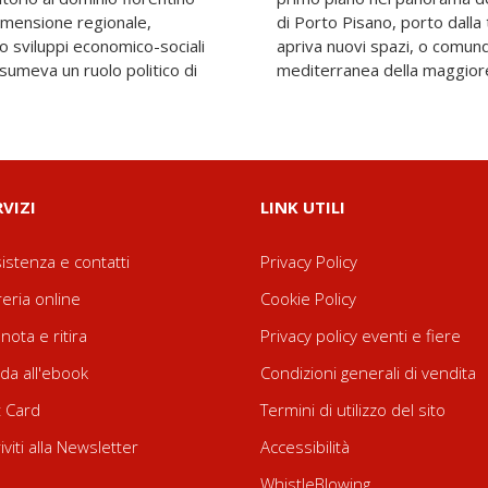
dimensione regionale,
ocazione internazionale,
 sviluppi economico-sociali
acilitava la proiezione
assumeva un ruolo politico di
mediterranea della maggiore
RVIZI
LINK UTILI
istenza e contatti
Privacy Policy
reria online
Cookie Policy
nota e ritira
Privacy policy eventi e fiere
da all'ebook
Condizioni generali di vendita
t Card
Termini di utilizzo del sito
riviti alla Newsletter
Accessibilità
WhistleBlowing