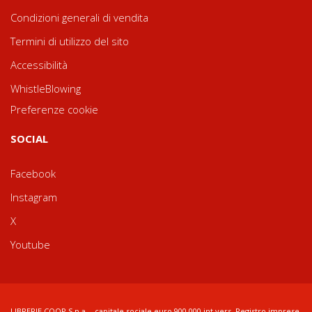
Condizioni generali di vendita
Termini di utilizzo del sito
Accessibilità
WhistleBlowing
Preferenze cookie
SOCIAL
Facebook
Instagram
X
Youtube
LIBRERIE.COOP S.p.a. - capitale sociale euro 900.000 int.vers. Registro imprese