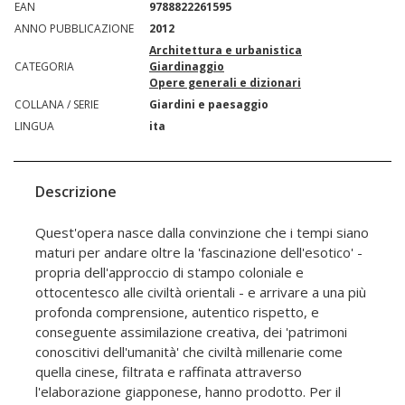
EAN
9788822261595
ANNO PUBBLICAZIONE
2012
Architettura e urbanistica
CATEGORIA
Giardinaggio
Opere generali e dizionari
COLLANA / SERIE
Giardini e paesaggio
LINGUA
ita
Descrizione
Quest'opera nasce dalla convinzione che i tempi siano
maturi per andare oltre la 'fascinazione dell'esotico' -
propria dell'approccio di stampo coloniale e
ottocentesco alle civiltà orientali - e arrivare a una più
profonda comprensione, autentico rispetto, e
conseguente assimilazione creativa, dei 'patrimoni
conoscitivi dell'umanità' che civiltà millenarie come
quella cinese, filtrata e raffinata attraverso
l'elaborazione giapponese, hanno prodotto. Per il