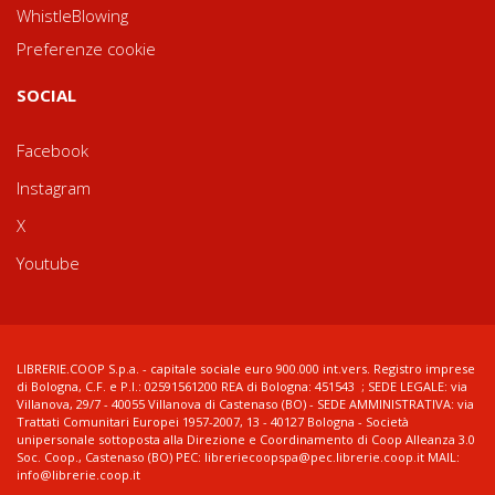
WhistleBlowing
Preferenze cookie
SOCIAL
Facebook
Instagram
X
Youtube
LIBRERIE.COOP S.p.a. - capitale sociale euro 900.000 int.vers. Registro imprese
di Bologna, C.F. e P.I.: 02591561200 REA di Bologna: 451543 ; SEDE LEGALE: via
Villanova, 29/7 - 40055 Villanova di Castenaso (BO) - SEDE AMMINISTRATIVA: via
Trattati Comunitari Europei 1957-2007, 13 - 40127 Bologna - Società
unipersonale sottoposta alla Direzione e Coordinamento di Coop Alleanza 3.0
Soc. Coop., Castenaso (BO) PEC: libreriecoopspa@pec.librerie.coop.it MAIL:
info@librerie.coop.it