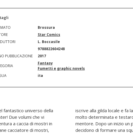
tagli
RMATO
Brossura
TORE
Star Comics
DUTTORI
L. Boccasile
N
9788822604248
O PUBBLICAZIONE
2017
Fantasy
EGORIA
Fumetti e graphic novels
GUA
ita
l fantastico universo della
enza di Irie, una cacciatrice
ter! Due volumi che vi
e essere figlia del suo
ntura a caccia di mostri in
so, i due diventano amici e
ane cacciatore di mostri,
onfiggere il leggendario