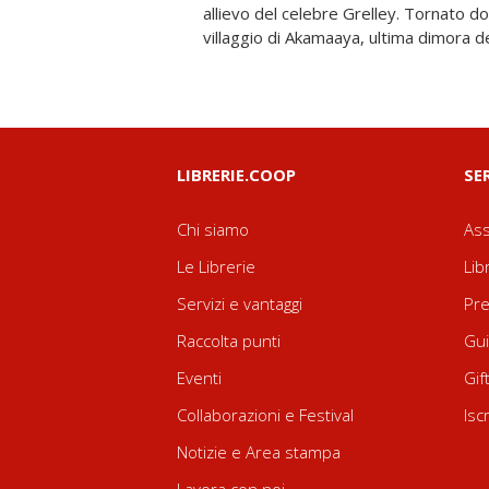
allievo del celebre Grelley. Tornato d
villaggio di Akamaaya, ultima dimora d
LIBRERIE.COOP
SE
Chi siamo
Ass
Le Librerie
Lib
Servizi e vantaggi
Pre
Raccolta punti
Gui
Eventi
Gif
Collaborazioni e Festival
Isc
Notizie e Area stampa