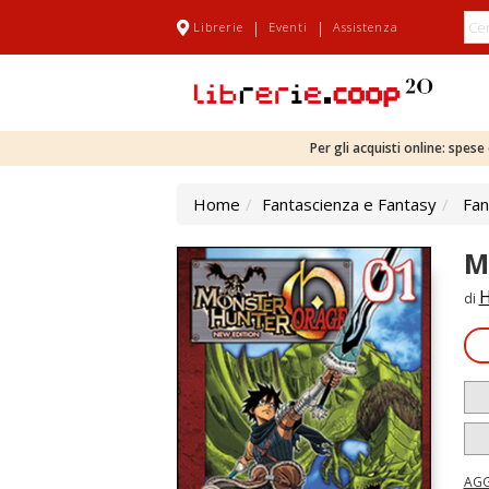
|
|
Librerie
Eventi
Assistenza
Per gli acquisti online: spes
Home
Fantascienza e Fantasy
Fan
M
H
di
AGG