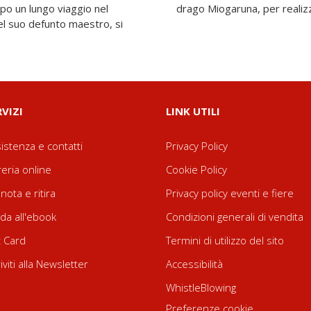
opo un lungo viaggio nel
drago Miogaruna, per realizza
el suo defunto maestro, si
RVIZI
LINK UTILI
istenza e contatti
Privacy Policy
reria online
Cookie Policy
nota e ritira
Privacy policy eventi e fiere
da all'ebook
Condizioni generali di vendita
t Card
Termini di utilizzo del sito
riviti alla Newsletter
Accessibilità
WhistleBlowing
Preferenze cookie