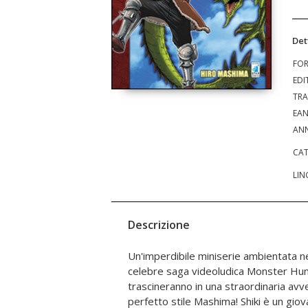
Det
FO
EDI
TRA
EA
ANN
CAT
LIN
Descrizione
Un'imperdibile miniserie ambientata ne
iscrive alla gilda locale e fa la conosc
celebre saga videoludica Monster Hun
molto determinata e testarda che scopr
trascineranno in una straordinaria avve
mentore. Dopo un inizio un po' burrasco
perfetto stile Mashima! Shiki è un giov
decidono di formare una squadra per sc