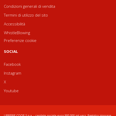
Condizioni generali di vendita
Termini di utilizzo del sito
Accessibilità
WhistleBlowing
Preferenze cookie
SOCIAL
Facebook
Instagram
X
Youtube
LIBRERIE.COOP S.p.a. - capitale sociale euro 900.000 int.vers. Registro imprese