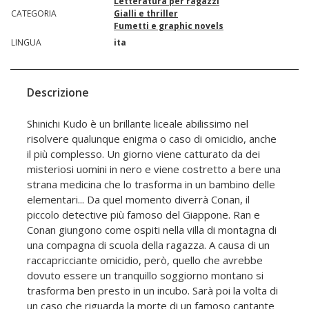
Letteratura per ragazzi
CATEGORIA
Gialli e thriller
Fumetti e graphic novels
LINGUA
ita
Descrizione
Shinichi Kudo è un brillante liceale abilissimo nel
risolvere qualunque enigma o caso di omicidio, anche
il più complesso. Un giorno viene catturato da dei
misteriosi uomini in nero e viene costretto a bere una
strana medicina che lo trasforma in un bambino delle
elementari... Da quel momento diverrà Conan, il
piccolo detective più famoso del Giappone. Ran e
Conan giungono come ospiti nella villa di montagna di
una compagna di scuola della ragazza. A causa di un
raccapricciante omicidio, però, quello che avrebbe
dovuto essere un tranquillo soggiorno montano si
trasforma ben presto in un incubo. Sarà poi la volta di
un caso che riguarda la morte di un famoso cantante