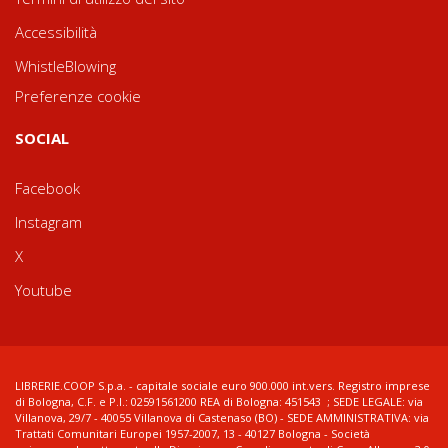
Accessibilità
WhistleBlowing
Preferenze cookie
SOCIAL
Facebook
Instagram
X
Youtube
LIBRERIE.COOP S.p.a. - capitale sociale euro 900.000 int.vers. Registro imprese
di Bologna, C.F. e P.I.: 02591561200 REA di Bologna: 451543 ; SEDE LEGALE: via
Villanova, 29/7 - 40055 Villanova di Castenaso (BO) - SEDE AMMINISTRATIVA: via
Trattati Comunitari Europei 1957-2007, 13 - 40127 Bologna - Società