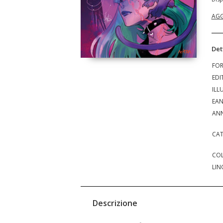
AGG
Det
FO
EDI
ILL
EA
ANN
CAT
COL
LIN
Descrizione