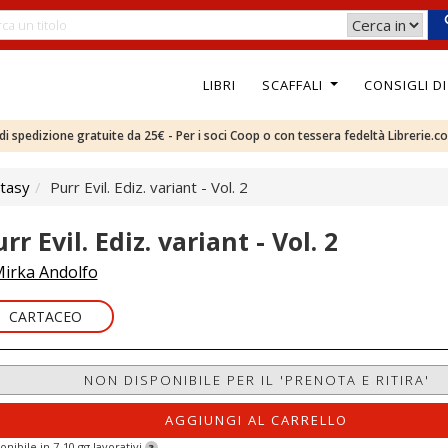
LIBRI
SCAFFALI
CONSIGLI D
e di spedizione gratuite da 25€ - Per i soci Coop o con tessera fedeltà Librerie.c
tasy
Purr Evil. Ediz. variant - Vol. 2
rr Evil. Ediz. variant - Vol. 2
irka Andolfo
CARTACEO
NON DISPONIBILE PER IL 'PRENOTA E RITIRA'
AGGIUNGI AL CARRELLO
onibile in 7-10 gg lavorativi
?