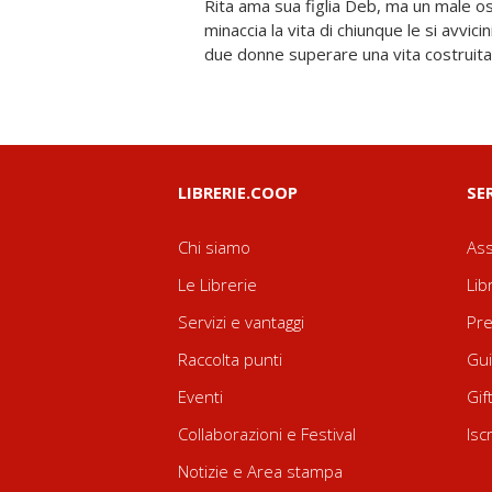
Rita ama sua figlia Deb, ma un male o
menzogna? E quale segreto si nasconde n
minaccia la vita di chiunque le si avvici
due donne superare una vita costruita 
LIBRERIE.COOP
SE
Chi siamo
Ass
Le Librerie
Lib
Servizi e vantaggi
Pre
Raccolta punti
Gui
Eventi
Gif
Collaborazioni e Festival
Isc
Notizie e Area stampa