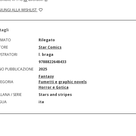
IUNGI ALLA WISHLIST
tagli
RMATO
Rilegato
TORE
Star Comics
USTRATORI
l. braga
N
9788822648433
O PUBBLICAZIONE
2025
Fantasy
EGORIA
Fumetti e graphic novels
Horror e Gotica
LANA / SERIE
Stars and stripes
GUA
ita