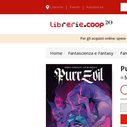
|
|
Librerie
Eventi
Assistenza
Per gli acquisti online: spes
Home
Fantascienza e Fantasy
Fan
Pu
M
di
Disp