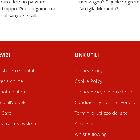
scuro del suo passato
ell'appartamento della
ni troppo. Può il legame tra
famiglia Morando?
sul sangue e sulla
RVIZI
LINK UTILI
istenza e contatti
Privacy Policy
reria online
Cookie Policy
nota e ritira
Privacy policy eventi e fiere
da all'ebook
Condizioni generali di vendita
t Card
Termini di utilizzo del sito
riviti alla Newsletter
Accessibilità
WhistleBlowing