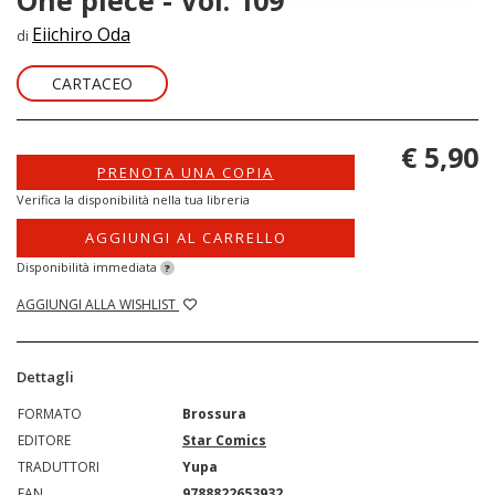
One piece - Vol. 109
Eiichiro Oda
di
CARTACEO
€ 5,90
PRENOTA UNA COPIA
Verifica la disponibilità nella tua libreria
AGGIUNGI AL CARRELLO
Disponibilità immediata
?
AGGIUNGI ALLA WISHLIST
Dettagli
FORMATO
Brossura
EDITORE
Star Comics
TRADUTTORI
Yupa
EAN
9788822653932