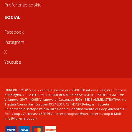
Preferenze cookie
SOCIAL
Facebook
Instagram
X
Youtube
LIBRERIE.COOP S.p.a. - capitale sociale euro 900.000 int.vers. Registro imprese
di Bologna, C.F. e P.I.: 02591561200 REA di Bologna: 451543 ; SEDE LEGALE: via
Villanova, 29/7 - 40055 Villanova di Castenaso (BO) - SEDE AMMINISTRATIVA: via
Trattati Comunitari Europei 1957-2007, 13 - 40127 Bologna - Società
unipersonale sottoposta alla Direzione e Coordinamento di Coop Alleanza 3.0
Soc. Coop., Castenaso (BO) PEC: libreriecoopspa@pec.librerie.coop.it MAIL:
info@librerie.coop.it