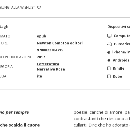
IUNGI ALLA WISHLIST
tagli
Dispositivi 
Comput
RMATO
epub
TORE
Newton Compton editori
E-Reade
N
9788822704719
iPhone/i
O PUBBLICAZIONE
2017
Androids
Letteratura
EGORIA
Kindle
Narrativa Rosa
GUA
ita
Kobo
rno per sempre
poesie, cariche di amore, pa
contrastanti che riescono a 
che scalda il cuore
cullarti. Dire che ho adorato