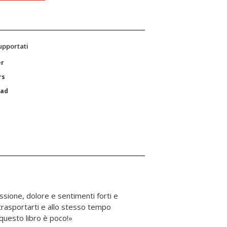
supportati
er
rs
Pad
ssione, dolore e sentimenti forti e
trasportarti e allo stesso tempo
 questo libro è poco!»