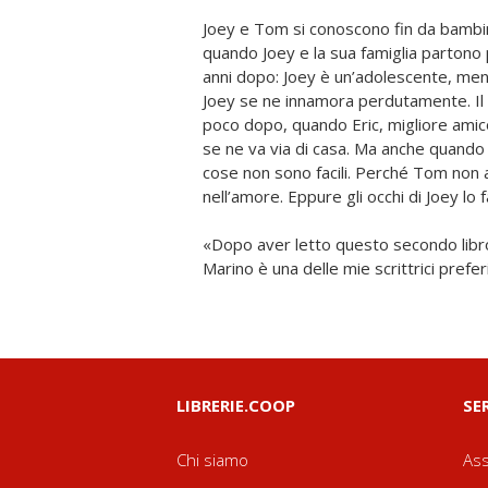
Joey e Tom si conoscono fin da bambini
quando Joey e la sua famiglia partono p
anni dopo: Joey è un’adolescente, me
Joey se ne innamora perdutamente. Il d
poco dopo, quando Eric, migliore amico
se ne va via di casa. Ma anche quando 
cose non sono facili. Perché Tom non 
nell’amore. Eppure gli occhi di Joey lo 
«Dopo aver letto questo secondo libr
Marino è una delle mie scrittrici prefe
LIBRERIE.COOP
SE
Chi siamo
Ass