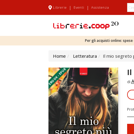
|
|
Librerie
Eventi
Assistenza
Per gli acquisti online: spes
Home
Letteratura
Il mio segreto 
EBOOK - EPUB
I
A
di
Pro