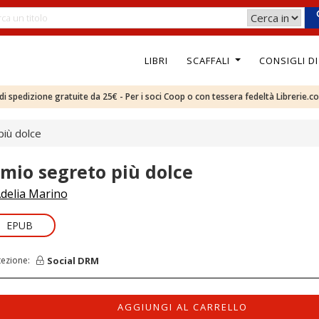
LIBRI
SCAFFALI
CONSIGLI D
e di spedizione gratuite da 25€ - Per i soci Coop o con tessera fedeltà Librerie.c
più dolce
l mio segreto più dolce
delia Marino
EPUB
Social DRM
tezione:
AGGIUNGI AL CARRELLO