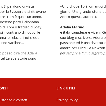
. Si perdono di vista
«Uno di quei libri romantici
er la Svizzera e si ritrovano
giorno. Una grande storia d
ntre Tom è quasi un uomo.
Adoro questa autrice.»
estino però li allontana
 di Tom e fratello di Joey,
Adelia Marino
si incontrano di nuovo, le
è italo-canadese e vive in G
ama le relazioni né crede
suo blog e scrivere. Adora p
fanno vacillare…
passione ed è una divoratric
amore per i libri. La Newto
o posso dire che Adelia
per sempre
e
Il mio segreto p
rite! Le sue storie sono
RVIZI
LINK UTILI
istenza e contatti
Privacy Policy