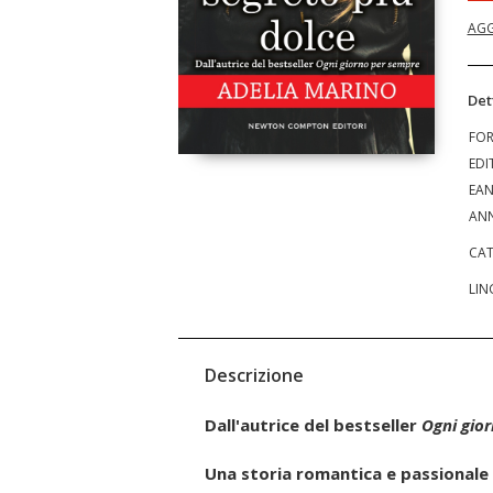
AGG
Det
FO
EDI
EA
ANN
CAT
LIN
Descrizione
Dall'autrice del bestseller
Ogni gio
Una storia romantica e passionale 