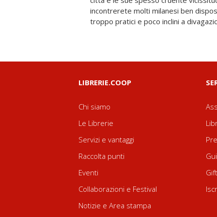
città e le sue spesso cruente vicissitud
parchi, teatri e cinema. Infine passeggere
incontrerete molti milanesi ben dispos
portando a galla antichi cimiteri esti
troppo pratici e poco inclini a divagaz
LIBRERIE.COOP
SE
Chi siamo
Ass
Le Librerie
Lib
Servizi e vantaggi
Pre
Raccolta punti
Gui
Eventi
Gif
Collaborazioni e Festival
Isc
Notizie e Area stampa