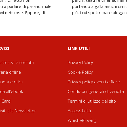
ini. Di fatto non
mo sotto la città,
ti a parlare di paranormale:
nti, dimore che non esistono
ioni nebulose. Eppure, di
più, i cui spettri pare aleggin
RVIZI
LINK UTILI
istenza e contatti
Privacy Policy
reria online
Cookie Policy
nota e ritira
Privacy policy eventi e fiere
da all'ebook
Condizioni generali di vendita
t Card
Termini di utilizzo del sito
riviti alla Newsletter
Accessibilità
WhistleBlowing