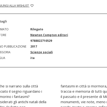
IUNGI ALLA WISHLIST
tagli
RMATO
Rilegato
TORE
Newton Compton editori
N
9788822710529
O PUBBLICAZIONE
2017
EGORIA
Scienze sociali
GUA
ita
che si narrano sulla città
 che basta per recuperare
iato il segno riguardano i
polano - e hanno popolato -
imorino i fantasmi?
 gli antichi palazzi, i
rati gli antichi natali della
e assolutamente anonime,