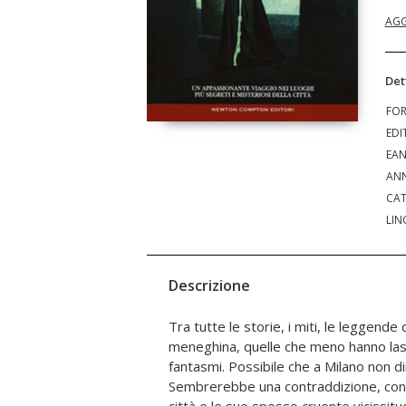
AGG
Det
FO
EDI
EA
ANN
CAT
LIN
Descrizione
Tra tutte le storie, i miti, le leggende 
fantasmi in città si mormora, quel poco
meneghina, quelle che meno hanno lasc
traccia e memoria di tutti quelli che po
fantasmi. Possibile che a Milano non d
il passato e il presente di Milano. Visiteremo
Sembrerebbe una contraddizione, conside
monumenti, vie note, meno note 