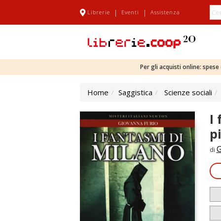
|
|
Librerie
Eventi
Assistenza
Per gli acquisti online: spes
Home
Saggistica
Scienze sociali
I
pi
G
di