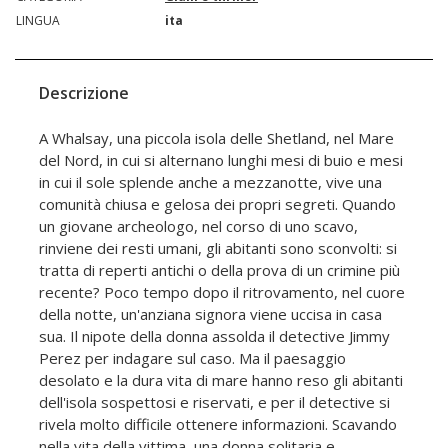
LINGUA
ita
Descrizione
A Whalsay, una piccola isola delle Shetland, nel Mare
del Nord, in cui si alternano lunghi mesi di buio e mesi
in cui il sole splende anche a mezzanotte, vive una
comunità chiusa e gelosa dei propri segreti. Quando
un giovane archeologo, nel corso di uno scavo,
rinviene dei resti umani, gli abitanti sono sconvolti: si
tratta di reperti antichi o della prova di un crimine più
recente? Poco tempo dopo il ritrovamento, nel cuore
della notte, un'anziana signora viene uccisa in casa
sua. Il nipote della donna assolda il detective Jimmy
Perez per indagare sul caso. Ma il paesaggio
desolato e la dura vita di mare hanno reso gli abitanti
dell'isola sospettosi e riservati, e per il detective si
rivela molto difficile ottenere informazioni. Scavando
nella vita della vittima, una donna solitaria e