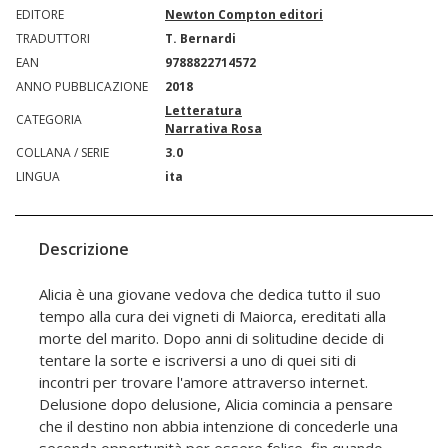
EDITORE
Newton Compton editori
TRADUTTORI
T. Bernardi
EAN
9788822714572
ANNO PUBBLICAZIONE
2018
Letteratura
CATEGORIA
Narrativa Rosa
COLLANA / SERIE
3.0
LINGUA
ita
Descrizione
Alicia è una giovane vedova che dedica tutto il suo
tempo alla cura dei vigneti di Maiorca, ereditati alla
morte del marito. Dopo anni di solitudine decide di
tentare la sorte e iscriversi a uno di quei siti di
incontri per trovare l'amore attraverso internet.
Delusione dopo delusione, Alicia comincia a pensare
che il destino non abbia intenzione di concederle una
seconda opportunità per essere felice, fin quando