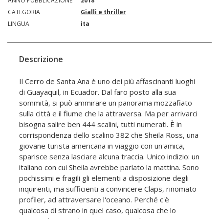
ANNO PUBBLICAZIONE
2018
CATEGORIA
Gialli e thriller
LINGUA
ita
Descrizione
Il Cerro de Santa Ana è uno dei più affascinanti luoghi
di Guayaquil, in Ecuador. Dal faro posto alla sua
sommità, si può ammirare un panorama mozzafiato
sulla città e il fiume che la attraversa. Ma per arrivarci
bisogna salire ben 444 scalini, tutti numerati. È in
corrispondenza dello scalino 382 che Sheila Ross, una
giovane turista americana in viaggio con un'amica,
sparisce senza lasciare alcuna traccia. Unico indizio: un
italiano con cui Sheila avrebbe parlato la mattina. Sono
pochissimi e fragili gli elementi a disposizione degli
inquirenti, ma sufficienti a convincere Claps, rinomato
profiler, ad attraversare l'oceano. Perché c'è
qualcosa di strano in quel caso, qualcosa che lo