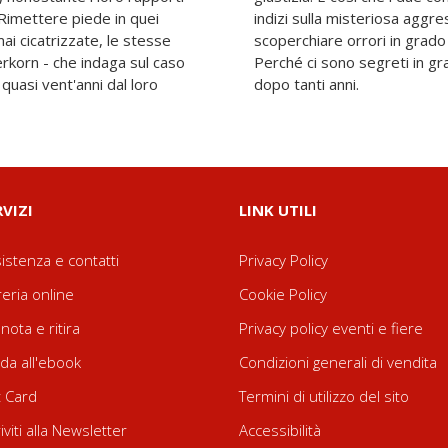
. Rimettere piede in quei
l padre di Frida, fino a
mai cicatrizzate, le stesse
 alla luce verità terribili.
rkorn - che indaga sul caso
sconvolgere tutto, persino
quasi vent'anni dal loro
dopo tanti anni.
RVIZI
LINK UTILI
istenza e contatti
Privacy Policy
reria online
Cookie Policy
nota e ritira
Privacy policy eventi e fiere
da all'ebook
Condizioni generali di vendita
t Card
Termini di utilizzo del sito
riviti alla Newsletter
Accessibilità