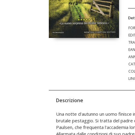
Det
FO
EDI
TRA
EA
ANN
CAT
COL
LIN
Descrizione
Una notte d'autunno un uomo finisce 
ultimo incontro, quando la migliore a
brutale pestaggio. Si tratta del padre d
assassinata in una vecchia stalla. Il colpev
Paulsen, che frequenta l'accademia lont
Haverkorn non si è mai perdonato 
Allarmata dalle condizioni di suo padre
giustizia. È così che i due cominciano a 