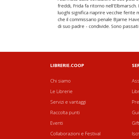
freddi, Frida fa ritorno nell'Elbmarsch
indizi sulla misteriosa aggressione a
luoghi significa riaprire vecchie ferite 
scoperchiare orrori in grado di riportare
che il commissario penale Bjarne Have
Perché ci sono segreti in grado di 
di suo padre - condivide. Sono passati 
LIBRERIE.COOP
SE
Chi siamo
Ass
Le Librerie
Lib
Servizi e vantaggi
Pre
Raccolta punti
Gui
Eventi
Gif
Collaborazioni e Festival
Isc