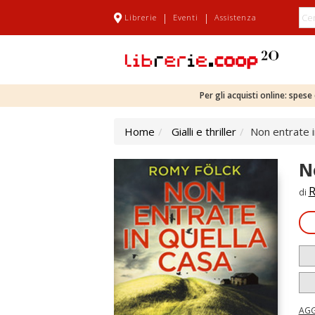
|
|
Librerie
Eventi
Assistenza
Per gli acquisti online: spes
Home
Gialli e thriller
Non entrate i
N
R
di
AGG