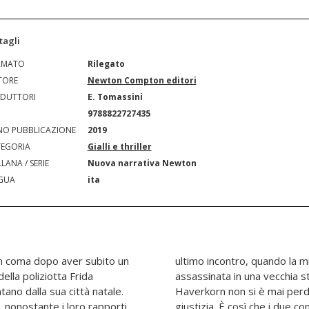
tagli
RMATO
Rilegato
TORE
Newton Compton editori
DUTTORI
E. Tomassini
N
9788822727435
O PUBBLICAZIONE
2019
EGORIA
Gialli e thriller
LANA / SERIE
Nuova narrativa Newton
GUA
ita
in coma dopo aver subito un
mica di Frida, Marit, venne
ella poliziotta Frida
ole non fu mai trovato e
ano dalla sua città natale.
per non aver saputo fare
, nonostante i loro rapporti
collaborare, raccogliendo gli