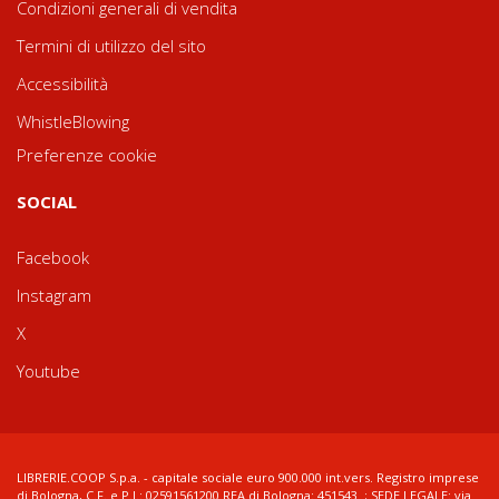
Condizioni generali di vendita
Termini di utilizzo del sito
Accessibilità
WhistleBlowing
Preferenze cookie
SOCIAL
Facebook
Instagram
X
Youtube
LIBRERIE.COOP S.p.a. - capitale sociale euro 900.000 int.vers. Registro imprese
di Bologna, C.F. e P.I.: 02591561200 REA di Bologna: 451543 ; SEDE LEGALE: via