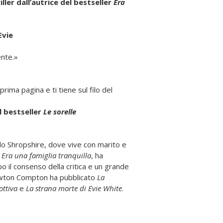
ller dall’autrice del bestseller
Era
Evie
ente.»
 prima pagina e ti tiene sul filo del
l bestseller
Le sorelle
ello Shropshire, dove vive con mari­to e
,
Era una famiglia tranquilla
, ha
o il consenso della critica e un grande
ewton Compton ha pubblicato
La
ottiva
e
La strana morte di Evie White
.