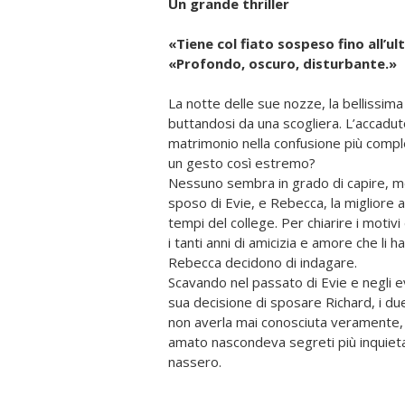
Un grande thriller
«Tiene col fiato sospeso fino all’ul
«Profondo, oscuro, disturbante.»
La notte delle sue nozze, la bellis­sima
buttan­dosi da una scogliera. L’accaduto 
matrimonio nella confusione più compl
un gesto così estremo?
Nessuno sembra in grado di capi­re, m
spo­so di Evie, e Rebecca, la migliore 
tempi del college. Per chiarire i motiv
i tan­ti anni di amicizia e amore che li 
Rebecca decidono di indagare.
Scavando nel passato di Evie e negli e
sua decisione di sposare Ri­chard, i du
non averla mai conosciuta veramente,
amato nascondeva segreti più inquieta
nassero.