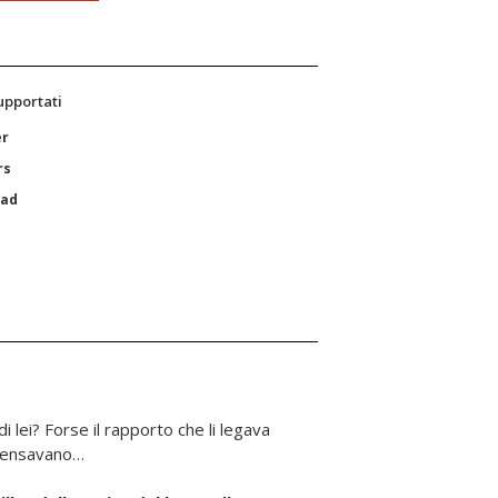
supportati
er
rs
Pad
 lei? Forse il rapporto che li le­gava
 pensavano…