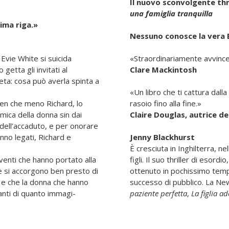
Il nuovo sconvolgente thri
una famiglia tranquilla
tima riga.»
Nessuno conosce la vera 
 Evie White si suicida
«Straordinariamente avvinc
getta gli invitati al
Clare Mackintosh
eta: cosa può averla spinta a
«Un libro che ti cattura dalla
en che meno Richard, lo
rasoio fino alla fine.»
amica della donna sin dai
Claire Douglas, autrice de
i dell’accaduto, e per onorare
hanno legati, Richard e
Jenny Blackhurst
È cresciuta in Inghilterra, n
venti che hanno portato alla
figli. Il suo thriller di esor­dio
e si accorgono ben pre­sto di
ottenuto in pochissimo tem­p
 e che la donna che hanno
successo di pubblico. La N
nti di quanto immagi­
paziente perfetta
,
La figlia ad