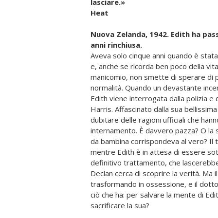
lasciare.»
Heat
Nuova Zelanda, 1942. Edith ha passa
anni rinchiusa.
Aveva solo cinque anni quando è stata m
e, anche se ricorda ben poco della vita
manicomio, non smette di sperare di p
normalità. Quando un devastante incen
Edith viene interrogata dalla polizia 
Harris. Affascinato dalla sua bellissim
dubitare delle ragioni ufficiali che han
internamento. È davvero pazza? O la s
da bambina corrispondeva al vero? Il
mentre Edith è in attesa di essere so
definitivo trat­tamento, che lascerebbe
Declan cerca di scoprire la verità. Ma i
trasformando in ossessione, e il dotto
ciò che ha: per salvare la mente di Edi
sacrificare la sua?