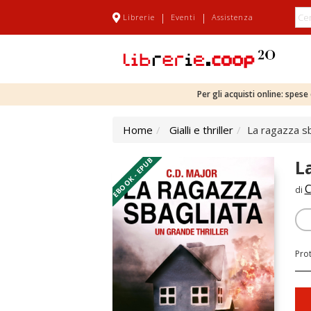
|
|
Librerie
Eventi
Assistenza
Per gli acquisti online: spes
Home
Gialli e thriller
La ragazza sb
EBOOK - EPUB
L
C
di
Pro