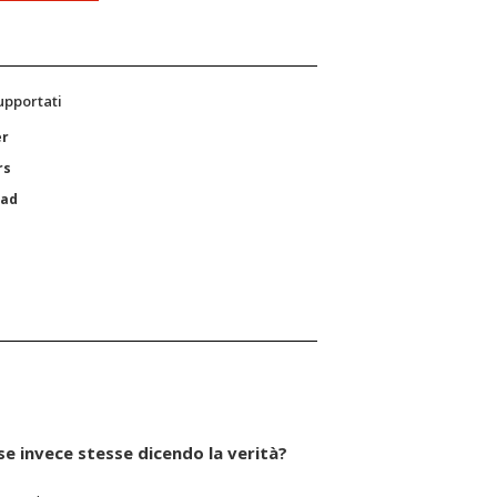
supportati
er
rs
Pad
se invece stesse dicendo la verità?