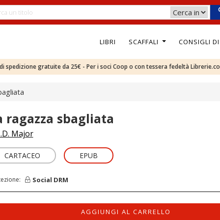
LIBRI
SCAFFALI
CONSIGLI D
e di spedizione gratuite da 25€ - Per i soci Coop o con tessera fedeltà Librerie.c
agliata
a ragazza sbagliata
.D. Major
CARTACEO
EPUB
Social DRM
tezione:
AGGIUNGI AL CARRELLO