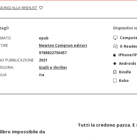
IUNGI ALLA WISHLIST
tagli
Dispositivi 
Comput
RMATO
epub
TORE
Newton Compton editori
E-Reade
N
9788822750457
iPhone/i
O PUBBLICAZIONE
2021
Androids
EGORIA
Gialli e thriller
Kindle
GUA
ita
Kobo
Tutti la credono pazza. E 
libro impossibile da