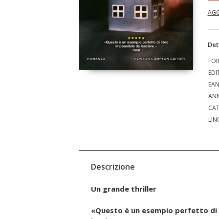
AGG
Det
FO
EDI
EA
ANN
CAT
LIN
Descrizione
Un grande thriller
«Questo è un esempio perfetto di 