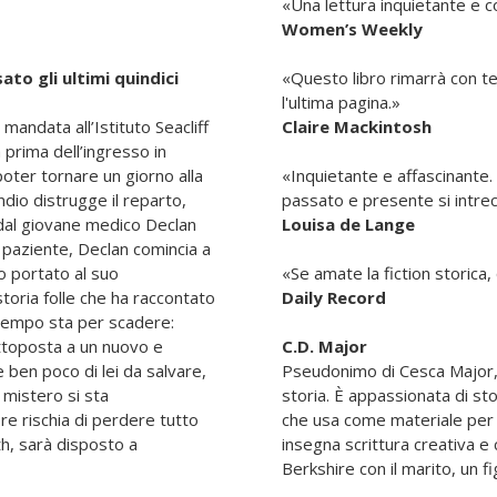
«Una lettura inquietante e c
Women’s Weekly
to gli ultimi quindici
«Questo libro rimarrà con t
l'ultima pagina.»
andata all’Istituto Seacliff
Claire Mackintosh
 prima dell’ingresso in
oter tornare un giorno alla
«Inquietante e affascinante. 
dio distrugge il reparto,
passato e presente si intre
e dal giovane medico Declan
Louisa de Lange
a paziente, Declan comincia a
no portato al suo
«Se amate la fiction storica, 
toria folle che ha raccontato
Daily Record
 tempo sta per scadere:
ttoposta a un nuovo e
C.D. Major
 ben poco di lei da salvare,
Pseudonimo di Cesca Major, 
l mistero si sta
storia. È appassionata di st
re rischia di perdere tutto
che usa come materiale per i 
th, sarà disposto a
insegna scrittura creativa e
Berkshire con il marito, un f