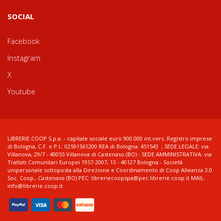
SOCIAL
Facebook
Instagram
X
Youtube
LIBRERIE.COOP S.p.a. - capitale sociale euro 900.000 int.vers. Registro imprese
di Bologna, C.F. e P.I.: 02591561200 REA di Bologna: 451543 ; SEDE LEGALE: via
Villanova, 29/7 - 40055 Villanova di Castenaso (BO) - SEDE AMMINISTRATIVA: via
Trattati Comunitari Europei 1957-2007, 13 - 40127 Bologna - Società
unipersonale sottoposta alla Direzione e Coordinamento di Coop Alleanza 3.0
Soc. Coop., Castenaso (BO) PEC: libreriecoopspa@pec.librerie.coop.it MAIL:
info@librerie.coop.it