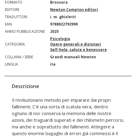
FORMATO
Brossura
EDITORE
Newton Compton editori
TRADUTTORI
i. m. ghisletti
EAN
9788822792990
ANNO PUBBLICAZIONE
2025
Psicologia
CATEGORIA
Opere generali e dizionari
Self-help, salute e benessere
COLLANA / SERIE
Grandi manuali Newton
LINGUA
ita
Descrizione
Il rivoluzionario metodo per imparare dai propri
fallimenti. C'è una sorta di scatola nera, dentro
ognuno di noi: conserva la memoria delle nostre
azioni, dei traguardi superati e dei chilometri percorsi,
ma anche e soprattutto dei fallimenti. Attingere a
questo enorme bagaglio di errori già commessi è il