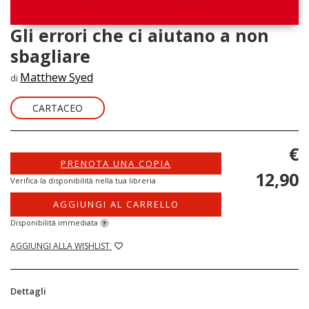
Gli errori che ci aiutano a non
sbagliare
Matthew Syed
di
CARTACEO
€
PRENOTA UNA COPIA
12,90
Verifica la disponibilità nella tua libreria
AGGIUNGI AL CARRELLO
Disponibilità immediata
?
AGGIUNGI ALLA WISHLIST
Dettagli