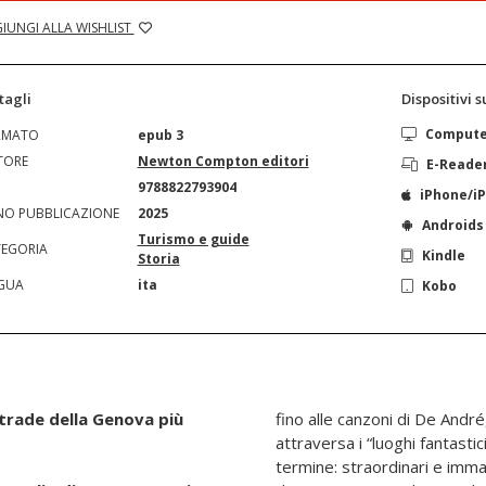
IUNGI ALLA WISHLIST
tagli
Dispositivi 
Comput
RMATO
epub 3
TORE
Newton Compton editori
E-Reade
N
9788822793904
iPhone/i
O PUBBLICAZIONE
2025
Androids
Turismo e guide
EGORIA
Kindle
Storia
GUA
ita
Kobo
strade della Genova più
fino alle canzoni di De André
attraversa i “luoghi fantasti
termine: straordinari e immagi