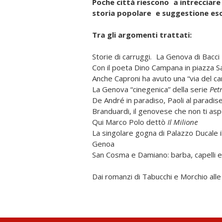
Poche città riescono a intrecciare
storia popolare e suggestione es
Tra gli argomenti trattati:
Storie di carruggi. La Genova di Bacc
Con il poeta Dino Campana in piazza 
Anche Caproni ha avuto una “via del c
La Genova “cinegenica” della serie
Pet
De André in paradiso, Paoli al paradis
Branduardi, il genovese che non ti asp
Qui Marco Polo dettò
Il Milione
La singolare gogna di Palazzo Ducale i
Genoa
San Cosma e Damiano: barba, capelli e 
Dai romanzi di Tabucchi e Morchio all