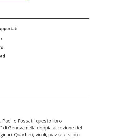
supportati
er
rs
Pad
, Paoli e Fossati, questo libro
ci” di Genova nella doppia accezione del
nari. Quartieri, vicoli, piazze e scorci