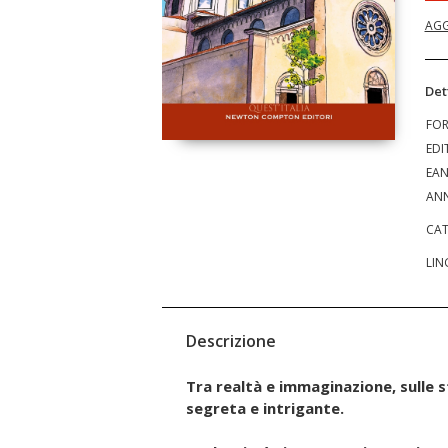
AGG
Det
FO
EDI
EA
ANN
CAT
LIN
Descrizione
Tra realtà e immaginazione, sulle 
segreta e intrigante.