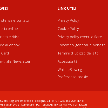
RVIZI
LINK UTILI
istenza e contatti
Privacy Policy
reria online
Cookie Policy
nota e ritira
Privacy policy eventi e fiere
da all'ebook
Condizioni generali di vendita
t Card
Termini di utilizzo del sito
riviti alla Newsletter
Accessibilità
WhistleBlowing
Preferenze cookie
t.vers. Registro imprese di Bologna, C.F. e P.I.: 02591561200 REA di
0055 Villanova di Castenaso (BO) - SEDE AMMINISTRATIVA: via Trattati