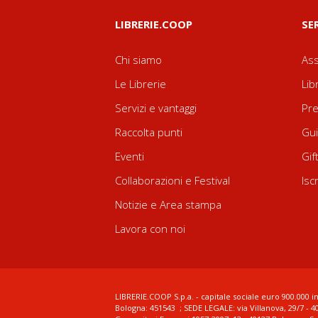
LIBRERIE.COOP
SE
Chi siamo
Ass
Le Librerie
Lib
Servizi e vantaggi
Pre
Raccolta punti
Gui
Eventi
Gif
Collaborazioni e Festival
Isc
Notizie e Area stampa
Lavora con noi
LIBRERIE.COOP S.p.a. - capitale sociale euro 900.000 in
Bologna: 451543 ; SEDE LEGALE: via Villanova, 29/7 - 4