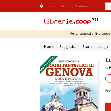
|
|
Librerie
Eventi
Assistenza
Per gli acquisti online: spes
Home
Saggistica
Storia
Luoghi f
EBOOK - EPUB 3
L
F
di
Pro