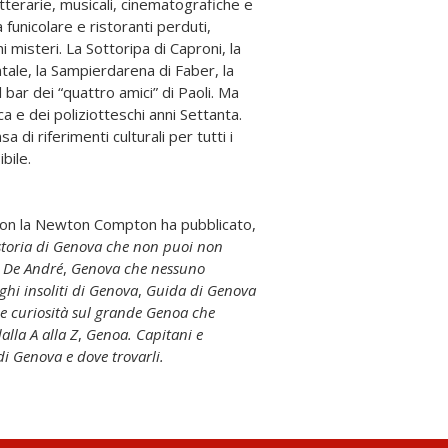
tterarie, musicali, cinematografiche e
 funicolare e ristoranti perduti,
i misteri. La Sottoripa di Caproni, la
tale, la Sampierdarena di Faber, la
 bar dei “quattro amici” di Paoli. Ma
a e dei poliziotteschi anni Settanta.
 di riferimenti culturali per tutti i
ibile.
Con la Newton Compton ha pubblicato,
storia di Genova che non puoi non
o De André
,
Genova che nessuno
ghi insoliti di Genova
,
Guida di Genova
 e curiosità sul grande Genoa che
alla A alla Z
,
Genoa. Capitani e
di Genova e dove trovarli.