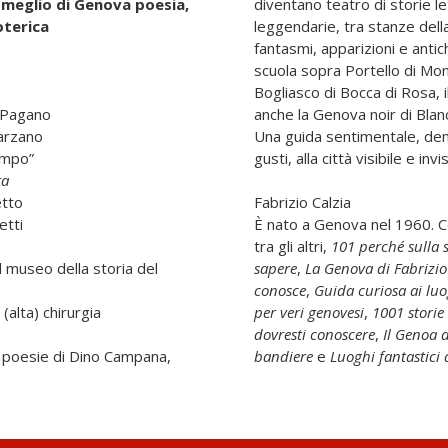
 meglio di Genova poesia,
diventano teatro di storie le
oterica
leggendarie, tra stanze della
fantasmi, apparizioni e antich
scuola sopra Portello di Mon
Bogliasco di Bocca di Rosa, il
i Pagano
anche la Genova noir di Blanc
Sarzano
Una guida sentimentale, densa
ampo”
gusti, alla città visibile e invis
ra
etto
Fabrizio Calzia
etti
È nato a Genova nel 1960. 
tra gli altri,
101 perché sulla 
l museo della storia del
sapere
,
La Genova di Fabrizi
conosce
,
Guida curiosa ai luo
(alta) chirurgia
per veri genovesi
,
1001 storie
dovresti conoscere
,
Il Genoa d
e poesie di Dino Campana,
bandiere
e
Luoghi fantastici 