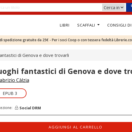
LIBRI
SCAFFALI
CONSIGLI D
e di spedizione gratuite da 25€ - Per i soci Coop o con tessera fedeltà Librerie.c
antastici di Genova e dove trovarli
uoghi fantastici di Genova e dove tr
abrizio Càlzia
EPUB 3
Social DRM
tezione:
AGGIUNGI AL CARRELLO