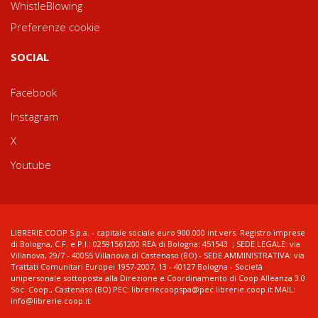
WhistleBlowing
Preferenze cookie
SOCIAL
Facebook
Instagram
X
Youtube
LIBRERIE.COOP S.p.a. - capitale sociale euro 900.000 int.vers. Registro imprese
di Bologna, C.F. e P.I.: 02591561200 REA di Bologna: 451543 ; SEDE LEGALE: via
Villanova, 29/7 - 40055 Villanova di Castenaso (BO) - SEDE AMMINISTRATIVA: via
Trattati Comunitari Europei 1957-2007, 13 - 40127 Bologna - Società
unipersonale sottoposta alla Direzione e Coordinamento di Coop Alleanza 3.0
Soc. Coop., Castenaso (BO) PEC: libreriecoopspa@pec.librerie.coop.it MAIL:
info@librerie.coop.it