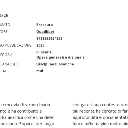
tagli
RMATO
Brossura
TORE
Quodlibet
N
9788822924353
O PUBBLICAZIONE
2025
Filosofia
EGORIA
Opere generali e dizionari
LANA / SERIE
Discipline filosofiche
GUA
mul
n crocevia di straordinaria
ico è quanto la storiografia
nto e ha contribuito al
era sempre più estesa,
ofia analitica come una delle
ntendo così di metterne a
mporaneo. Eppure, per lungo
sa rispetto alla narrazione