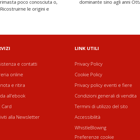
è rimasta poco conosciuta o,
dominante sino agli anni Ott
icostruirne le origini e
RVIZI
LINK UTILI
istenza e contatti
Privacy Policy
reria online
Cookie Policy
nota e ritira
Privacy policy eventi e fiere
da all'ebook
Condizioni generali di vendita
t Card
Termini di utilizzo del sito
riviti alla Newsletter
Accessibilità
WhistleBlowing
Preferenze cookie