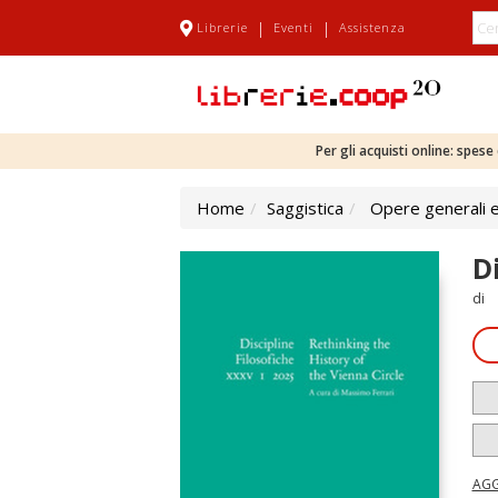
|
|
Librerie
Eventi
Assistenza
Per gli acquisti online: spes
Home
Saggistica
Opere generali e
Di
di
AGG