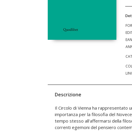
Det
FO
EDI
EA
ANN
CAT
COL
LIN
Descrizione
Il Circolo di Vienna ha rappresentato u
indagare il suo contesto storico-filosof
importanza per la filosofia del Novece
più recente ha cercato di fare in mani
tempo stesso all'affermarsi della filos
approfondita e documentata, conse
correnti egemoni del pensiero conte
fuoco un'immagine molto più comples