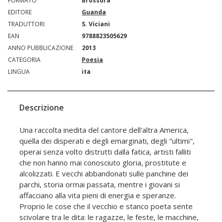
FORMATO
Brossura
EDITORE
Guanda
TRADUTTORI
S. Viciani
EAN
9788823505629
ANNO PUBBLICAZIONE
2013
CATEGORIA
Poesia
LINGUA
ita
Descrizione
Una raccolta inedita del cantore dell'altra America,
quella dei disperati e degli emarginati, degli "ultimi",
operai senza volto distrutti dalla fatica, artisti falliti
che non hanno mai conosciuto gloria, prostitute e
alcolizzati. E vecchi abbandonati sulle panchine dei
parchi, storia ormai passata, mentre i giovani si
affacciano alla vita pieni di energia e speranze.
Proprio le cose che il vecchio e stanco poeta sente
scivolare tra le dita: le ragazze, le feste, le macchine,