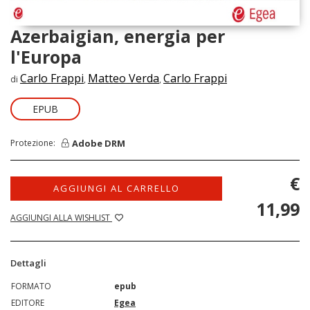
Azerbaigian, energia per
l'Europa
Carlo Frappi
Matteo Verda
Carlo Frappi
di
,
,
EPUB
Adobe DRM
Protezione:
€
AGGIUNGI AL CARRELLO
11,99
AGGIUNGI ALLA WISHLIST
Dettagli
FORMATO
epub
EDITORE
Egea