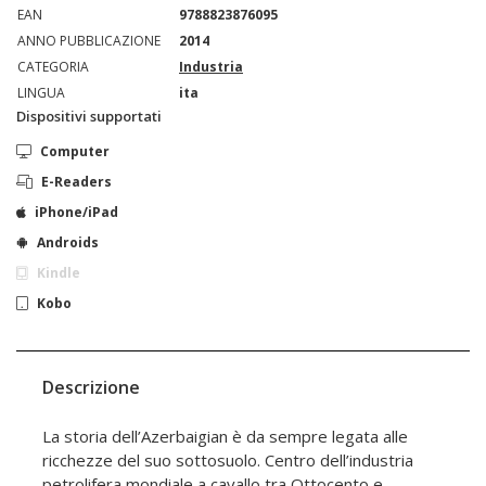
EAN
9788823876095
ANNO PUBBLICAZIONE
2014
CATEGORIA
Industria
LINGUA
ita
Dispositivi supportati
Computer
E-Readers
iPhone/iPad
Androids
Kindle
Kobo
Descrizione
La storia dell’Azerbaigian è da sempre legata alle
ricchezze del suo sottosuolo. Centro dell’industria
petrolifera mondiale a cavallo tra Ottocento e