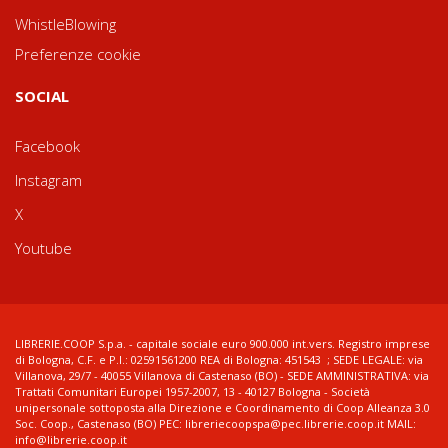
WhistleBlowing
Preferenze cookie
SOCIAL
Facebook
Instagram
X
Youtube
LIBRERIE.COOP S.p.a. - capitale sociale euro 900.000 int.vers. Registro imprese
di Bologna, C.F. e P.I.: 02591561200 REA di Bologna: 451543 ; SEDE LEGALE: via
Villanova, 29/7 - 40055 Villanova di Castenaso (BO) - SEDE AMMINISTRATIVA: via
Trattati Comunitari Europei 1957-2007, 13 - 40127 Bologna - Società
unipersonale sottoposta alla Direzione e Coordinamento di Coop Alleanza 3.0
Soc. Coop., Castenaso (BO) PEC: libreriecoopspa@pec.librerie.coop.it MAIL:
info@librerie.coop.it