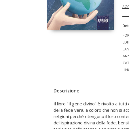
AGG
Det
FO
EDI
EA
ANN
CAT
LIN
Descrizione
Il libro "Il gene divino" è rivolto a tutt
vuole dimostrare che il significato dato 
della fede vera, a coloro che non si ac
identico a quello della fede. Il libr
religioni perché ritengono il loro conte
tematiche distinte. Il libro I si pone le dom
dell'ispirazione divina della fede, bens