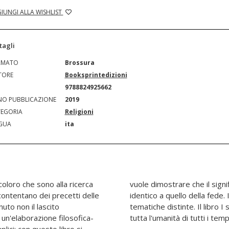
IUNGI ALLA WISHLIST
tagli
RMATO
Brossura
TORE
Booksprintedizioni
N
9788824925662
O PUBBLICAZIONE
2019
EGORIA
Religioni
GUA
ita
i coloro che sono alla ricerca
alla parola "religione" non è
contentano dei precetti delle
o è composto da tre parti con
nuto non il lascito
ande esistenziali che
ì un'elaborazione filosofica-
tutta l'umanità di tutti i tempi