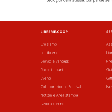
teologica della stessa. Con parole semp
LIBRERIE.COOP
SE
Chi siamo
Ass
Le Librerie
Lib
Servizi e vantaggi
Pre
Raccolta punti
Gui
Eventi
Gif
Collaborazioni e Festival
Isc
Notizie e Area stampa
Lavora con noi