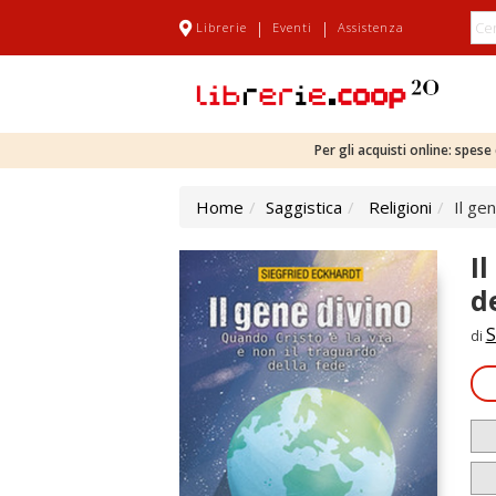
|
|
Librerie
Eventi
Assistenza
Per gli acquisti online: spes
Home
Saggistica
Religioni
Il ge
I
d
S
di