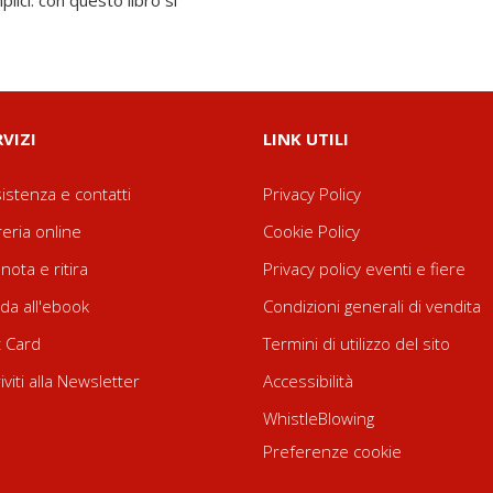
lici: con questo libro si
RVIZI
LINK UTILI
istenza e contatti
Privacy Policy
reria online
Cookie Policy
nota e ritira
Privacy policy eventi e fiere
da all'ebook
Condizioni generali di vendita
t Card
Termini di utilizzo del sito
riviti alla Newsletter
Accessibilità
WhistleBlowing
Preferenze cookie