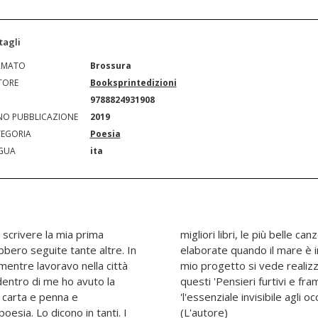
tagli
RMATO
Brossura
TORE
Booksprintedizioni
N
9788824931908
O PUBBLICAZIONE
2019
EGORIA
Poesia
GUA
ita
a scrivere la mia prima
migliori poesie vengono
bero seguite tante altre. In
a. Grazie a quei momenti, il
 mentre lavoravo nella città
to di momenti creativi, in
 dentro di me ho avuto la
ita', cerco di comprendere
 carta e penna e
i me, parlo di voi."
oesia. Lo dicono in tanti. I
(L'autore)