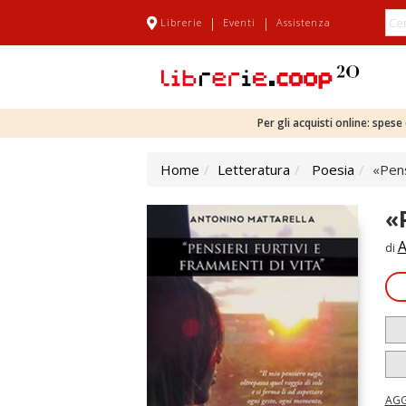
|
|
Librerie
Eventi
Assistenza
Per gli acquisti online: spes
Home
Letteratura
Poesia
«Pens
«
A
di
AGG