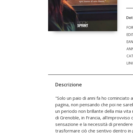
Det
FO
EDI
EA
ANN
CAT
LIN
Descrizione
"Solo un paio di anni fa ho cominciato 
migliori libri, le più belle canzoni, le 
pagina, non pensando che poi ne sareb
elaborate quando il mare è in tempest
un periodo non brillante della mia vita
mio progetto si vede realizzare. Frut
di Grenoble, in Francia, all'improvviso
questi 'Pensieri furtivi e frammenti di v
sensazione e la necessità di prendere
'l'essenziale invisibile agli occhi'. Parlo d
trasformare ciò che sentivo dentro in p